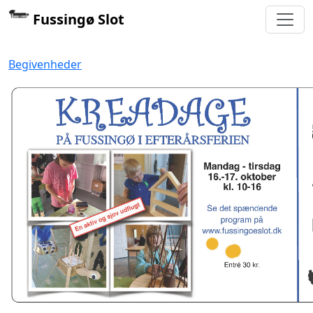
Fussingø Slot
Begivenheder