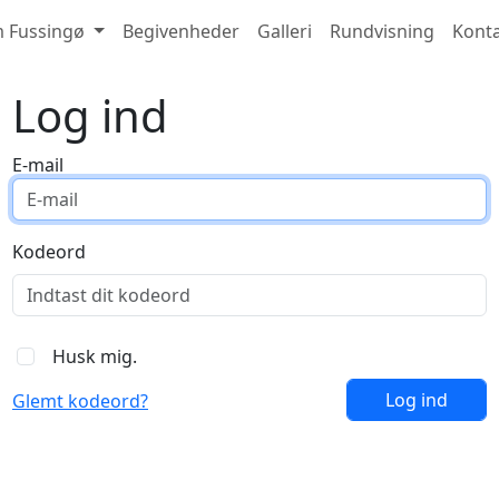
 Fussingø
Begivenheder
Galleri
Rundvisning
Konta
Log ind
E-mail
Kodeord
Husk mig.
Log ind
Glemt kodeord?