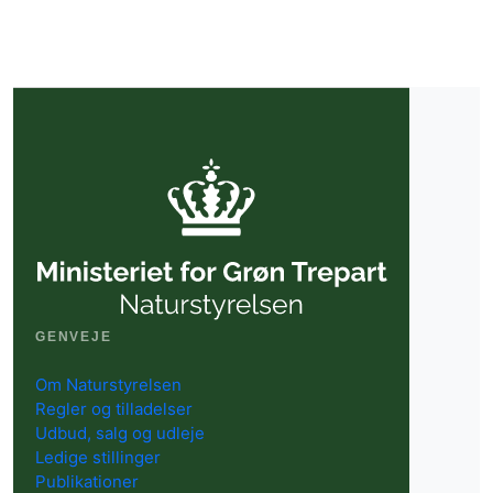
GENVEJE
Om Naturstyrelsen
Regler og tilladelser
Udbud, salg og udleje
Ledige stillinger
Publikationer