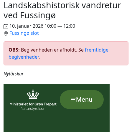
Landskabshistorisk vandretur
ved Fussingø
10. januar 2026 10:00 — 12:00
Fussingø slot
OBS:
Begivenheden er afholdt. Se
fremtidige
begivenheder
.
Nytårskur
Menu