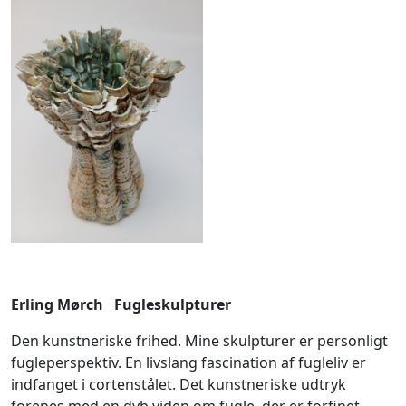
Erling Mørch Fugleskulpturer
Den kunstneriske frihed. Mine skulpturer er personligt
fugleperspektiv. En livslang fascination af fugleliv er
indfanget i cortenstålet. Det kunstneriske udtryk
forenes med en dyb viden om fugle, der er forfinet