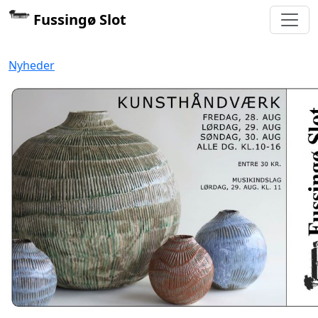
Fussingø Slot
Nyheder