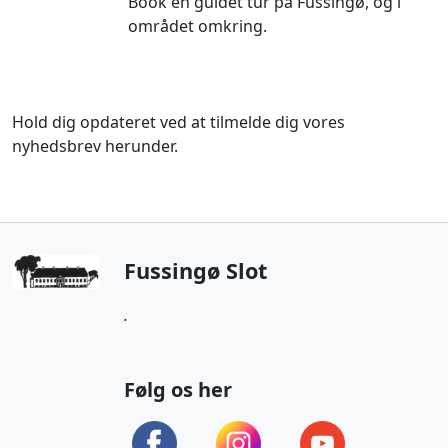
Book en guidet tur på Fussingø, og i
området omkring.
Hold dig opdateret ved at tilmelde dig vores
nyhedsbrev herunder.
Fussingø Slot
.
Følg os her